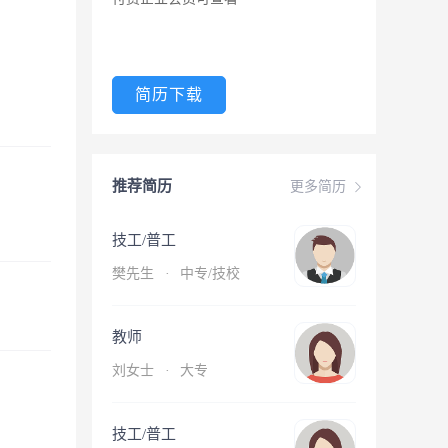
简历下载
推荐简历
更多简历
技工/普工
樊先生
·
中专/技校
教师
刘女士
·
大专
技工/普工